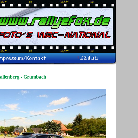
1
2
3
4
5
6
llenberg - Grumbach